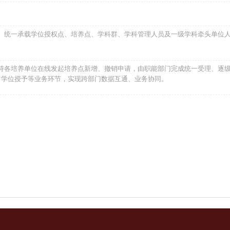
。统一承载学位授权点、培养点、学科群、学科管理人员及一级学科牵头单位
持各培养单位在线发起培养点新增、撤销申请，由职能部门完成统一受理、逐
、学位授予等业务环节，实现跨部门数据互通、业务协同。